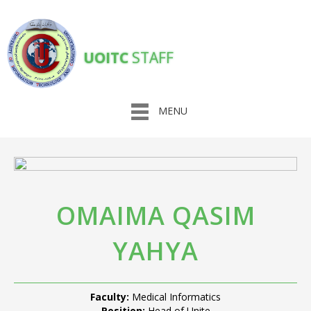
UOITC
STAFF
MENU
OMAIMA QASIM
YAHYA
Faculty:
Medical Informatics
Position:
Head of Unite