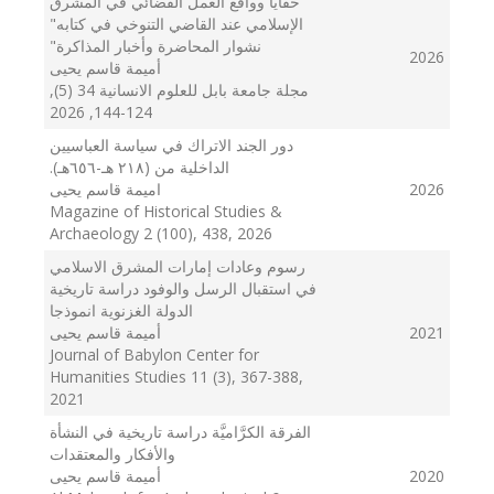
خفايا وواقع العمل القضائي في المشرق
الإسلامي عند القاضي التنوخي في كتابه"
نشوار المحاضرة وأخبار المذاكرة"
2026
أميمة قاسم يحيى
مجلة جامعة بابل للعلوم الانسانية 34 (5),
, 2026
124-144
دور الجند الاتراك في سياسة العباسيين
الداخلية من (٢١٨ هـ-٦٥٦هـ).
اميمة قاسم يحيى
2026
Magazine of Historical Studies &
Archaeology 2 (100), 438
, 2026
رسوم وعادات إمارات المشرق الاسلامي
في استقبال الرسل والوفود دراسة تاريخية
الدولة الغزنوية انموذجا
أميمة قاسم يحيى
2021
Journal of Babylon Center for
Humanities Studies 11 (3), 367-388
,
2021
الفرقة الكرَّاميَّة دراسة تاريخية في النشأة
والأفكار والمعتقدات
أميمة قاسم يحيى
2020